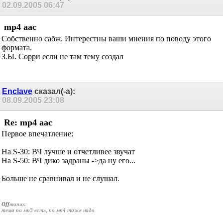
02.09.2005
06:47
mp4 aac
Собственно сабж. Интерестны ваши мнения по поводу этого
формата.
З.Ы. Сорри если не там тему создал
Enclave
сказал(-а):
08.09.2005
23:08
Re: mp4 aac
Первое впечатление:
На S-30: ВЧ лучше и отчетливее звучат
На S-50: ВЧ дико задраны ->да ну его...
Больше не сравнивал и не слушал.
Off
топик:
тема по мп3 есть, по мп4 тоже надо