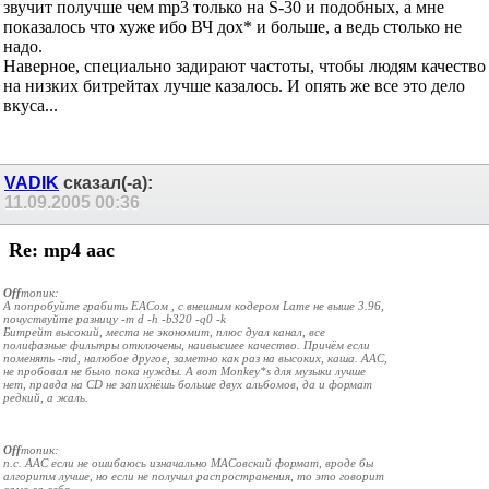
звучит получше чем mp3 только на S-30 и подобных, а мне
показалось что хуже ибо ВЧ дох* и больше, а ведь столько не
надо.
Наверное, специально задирают частоты, чтобы людям качество
на низких битрейтах лучше казалось. И опять же все это дело
вкуса...
VADIK
сказал(-а):
11.09.2005
00:36
Re: mp4 aac
Off
топик:
А попробуйте грабить EACом , с внешним кодером Lame не выше 3.96,
почуствуйте разницу -m d -h -b320 -q0 -k
Битрейт высокий, места не экономит, плюс дуал канал, все
полифазные фильтры отключены, наивысшее качество. Причём если
поменять -md, налюбое другое, заметно как раз на высоких, каша. AAC,
не пробовал не было пока нужды. А вот Monkey*s для музыки лучше
нет, правда на CD не запихнёшь больше двух альбомов, да и формат
редкий, а жаль.
Off
топик:
п.с. AAC если не ошибаюсь изначально MACовский формат, вроде бы
алгоритм лучше, но если не получил распространения, то это говорит
само за себя.