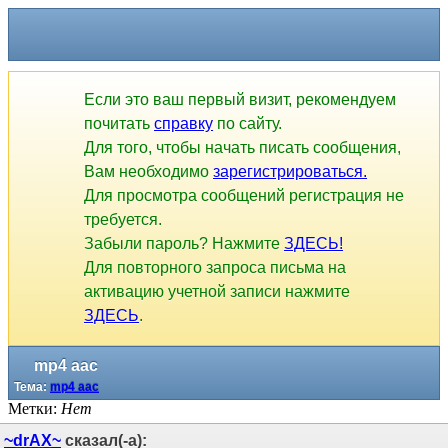
Если это ваш первый визит, рекомендуем
почитать
справку
по сайту.
Для того, чтобы начать писать сообщения,
Вам необходимо
зарегистрироваться.
Для просмотра сообщений регистрация не
требуется.
Забыли пароль? Нажмите
ЗДЕСЬ!
Для повторного запроса письма на
активацию учетной записи нажмите
ЗДЕСЬ
.
mp4 aac
Тема:
mp4 aac
Метки:
Нет
~drAX~
сказал(-а):