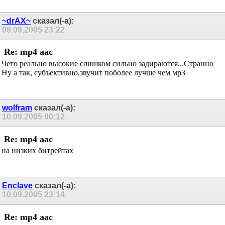
~drAX~
сказал(-а):
08.09.2005
23:22
Re: mp4 aac
Чето реально высокие слишком сильно задираются...Странно
Ну а так, субъективно,звучит поболее лучше чем мр3
wolfram
сказал(-а):
10.09.2005
00:12
Re: mp4 aac
на низких битрейтах
Enclave
сказал(-а):
10.09.2005
23:14
Re: mp4 aac