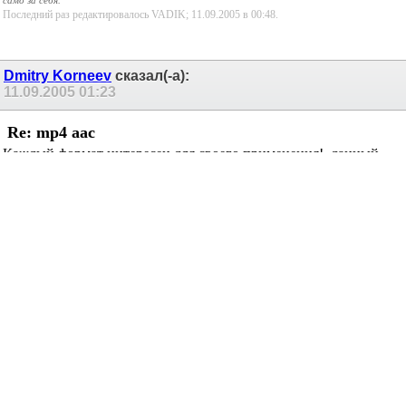
Последний раз редактировалось VADIK; 11.09.2005 в
00:48
.
Dmitry Korneev
сказал(-а):
11.09.2005
01:23
Re: mp4 aac
Каждый формат интересен для своего применения!. данный
формат получе MP3 но имеет кучу минусов. Звук на ы0 даже
далек от идеала... хотя тут много что влияет. Мое мнение - комп
- не для звка!
Enclave
сказал(-а):
12.09.2005
13:48
Re: mp4 aac
Off
топик:
Мое мнение - комп - не для звка!
И вообще, жить вредно.