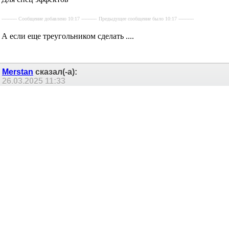
mAxSpace
сказал(-а):
25.03.2025
19:59
Re: FAQ по лабиринтам
Сообщение от
владимирр
оО0о...
теперь и цвета можно менять ?
diman_dda
сказал(-а):