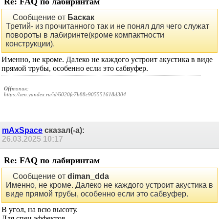
владимирр
сказал(-а):
25.03.2025
19:36
Re: FAQ по лабиринтам
Сообщение от
Баскак
посмотреть что идёт из порта и динамика в ЧВР
отдельно
Оно конечно ничего, а случись что, вот тебе и пожалуйста!!!