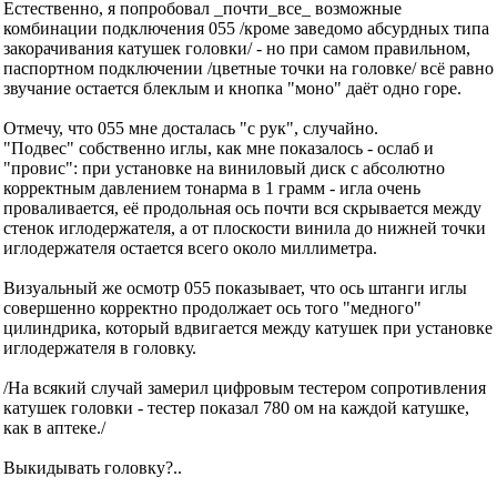
Естественно, я попробовал _почти_все_ возможные
комбинации подключения 055 /кроме заведомо абсурдных типа
закорачивания катушек головки/ - но при самом правильном,
паспортном подключении /цветные точки на головке/ всё равно
звучание остается блеклым и кнопка "моно" даёт одно горе.
Отмечу, что 055 мне досталась "с рук", случайно.
"Подвес" собственно иглы, как мне показалось - ослаб и
"провис": при установке на виниловый диск с абсолютно
корректным давлением тонарма в 1 грамм - игла очень
проваливается, её продольная ось почти вся скрывается между
стенок иглодержателя, а от плоскости винила до нижней точки
иглодержателя остается всего около миллиметра.
Визуальный же осмотр 055 показывает, что ось штанги иглы
совершенно корректно продолжает ось того "медного"
цилиндрика, который вдвигается между катушек при установке
иглодержателя в головку.
/На всякий случай замерил цифровым тестером сопротивления
катушек головки - тестер показал 780 ом на каждой катушке,
как в аптеке./
Выкидывать головку?..