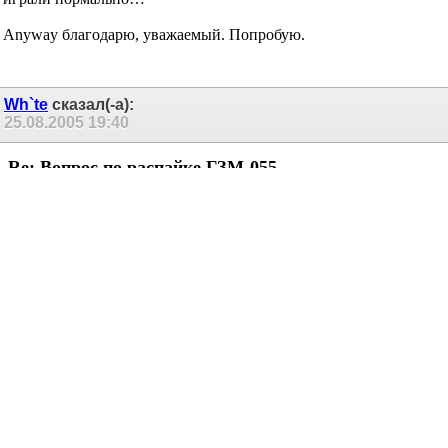
Anyway благодарю, уважаемый. Попробую.
Wh`te
сказал(-а):
25.08.2005
19:40
Re: Вопрос по распайке ГЗМ-055
ГЗМ - это Губо Закаточная Машинка?
Vlad Bo
сказал(-а):
25.08.2005
21:11
Re: Вопрос по распайке ГЗМ-055
Распайка ГМЗ-055:
Правый канал:
Корпус
-Зелёный
Сигнальный
-Красный