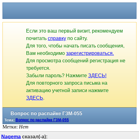
Если это ваш первый визит, рекомендуем
почитать
справку
по сайту.
Для того, чтобы начать писать сообщения,
Вам необходимо
зарегистрироваться.
Для просмотра сообщений регистрация не
требуется.
Забыли пароль? Нажмите
ЗДЕСЬ!
Для повторного запроса письма на
активацию учетной записи нажмите
ЗДЕСЬ
.
Вопрос по распайке ГЗМ-055
Тема:
Вопрос по распайке ГЗМ-055
Метки:
Нет
Nagema
сказал(-а):