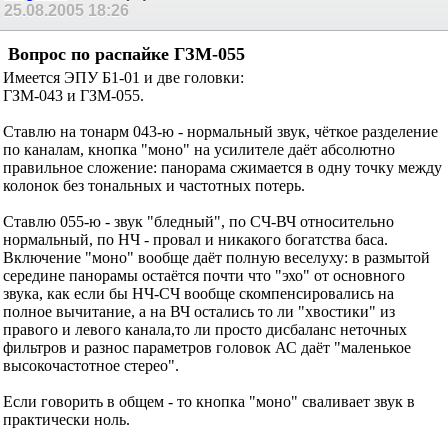
25.08.2005
18:26
Вопрос по распайке ГЗМ-055
Имеется ЭПУ Б1-01 и две головки:
ГЗМ-043 и ГЗМ-055.
Ставлю на тонарм 043-ю - нормальный звук, чёткое разделение
по каналам, кнопка "моно" на усилителе даёт абсолютно
правильное сложение: панорама сжимается в одну точку между
колонок без тональных и частотных потерь.
Ставлю 055-ю - звук "бледный", по СЧ-ВЧ относительно
нормальный, по НЧ - провал и никакого богатства баса.
Включение "моно" вообще даёт полную веселуху: в размытой
середине панорамы остаётся почти что "эхо" от основного
звука, как если бы НЧ-СЧ вообще скомпенсировались на
полное вычитание, а на ВЧ остались то ли "хвостики" из
правого и левого канала,то ли просто дисбаланс неточных
фильтров и разнос параметров головок АС даёт "маленькое
высокочастотное стерео".
Если говорить в общем - то кнопка "моно" сваливает звук в
практически ноль.