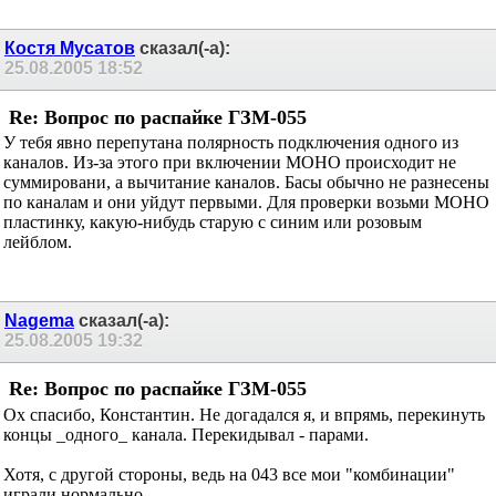
Костя Мусатов
сказал(-а):
25.08.2005
18:52
Re: Вопрос по распайке ГЗМ-055
У тебя явно перепутана полярность подключения одного из
каналов. Из-за этого при включении МОНО происходит не
суммировани, а вычитание каналов. Басы обычно не разнесены
по каналам и они уйдут первыми. Для проверки возьми МОНО
пластинку, какую-нибудь старую с синим или розовым
лейблом.
Nagema
сказал(-а):
25.08.2005
19:32
Re: Вопрос по распайке ГЗМ-055
Ох спасибо, Константин. Не догадался я, и впрямь, перекинуть
концы _одного_ канала. Перекидывал - парами.
Хотя, с другой стороны, ведь на 043 все мои "комбинации"
играли нормально…