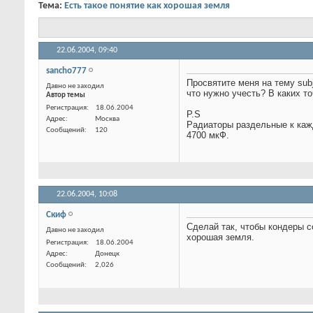
Тема:
Есть такое понятие как хорошая земля
22.06.2004,
09:40
sancho777
Давно не заходил
Просвятите меня на тему sub
Автор темы
что нужно учесть? В каких т
P.S
Радиаторы раздельные к кажд
4700 мкФ.
Регистрация
18.06.2004
Адрес
Москва
Сообщений
120
22.06.2004,
10:08
Скиф
Давно не заходил
Сделай так, чтобы кондеры с