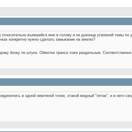
j относительно въевшийся мне в голову и не доконца усвоеной темы по
очках конкретно нужно сделать замыкание на землю?
ому блоку по штуке. Обмотки транса тоже раздельные. Соответственно 
оединялись в одной земляной точке, этакой медный "пятак", и в него с