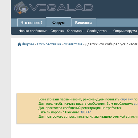
Что нового?
Форум
Викизона
Новые сообщения
Справка
Календарь
Сообщество
Опции форума
Форум
Схемотехника
Усилители
Для тех кто собирал усилител
>
>
>
Если это ваш первый визит, рекомендуем почитать
справку
по 
Для того, чтобы начать писать сообщения, Вам необходимо
за
Для просмотра сообщений регистрация не требуется.
Забыли пароль? Нажмите
ЗДЕСЬ!
Для повторного запроса письма на активацию учетной запис