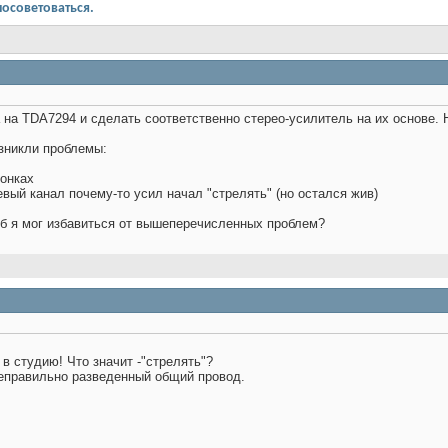
посоветоваться.
 на TDA7294 и сделать соответственно стерео-усилитель на их основе. 
озникли проблемы:
лонках
евый канал почему-то усил начал "стрелять" (но остался жив)
об я мог избавиться от вышеперечисленных проблем?
в студию! Что значит -"стрелять"?