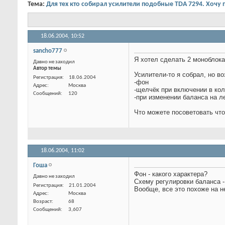
Тема:
Для тех кто собирал усилители подобные TDA 7294. Хочу 
18.06.2004,
10:52
sancho777
Давно не заходил
Я хотел сделать 2 моноблока
Автор темы
Усилители-то я собрал, но в
-фон
-щелчёк при включении в ко
-при изменении баланса на л
Что можете посоветовать чт
Регистрация
18.06.2004
Адрес
Москва
Сообщений
120
18.06.2004,
11:02
Гоша
Давно не заходил
Фон - какого характера?
Регистрация
21.01.2004
Схему регулировки баланса - 