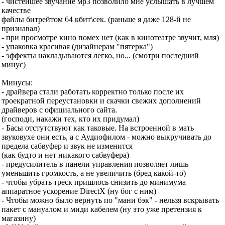
- чистейшее звучание мр3 позволило мне услышать в лучшем
качестве
файлы битрейтом 64 кбит\сек. (раньше я даже 128-й не
признавал)
- при просмотре кино помех нет (как в кинотеатре звучит, мля)
- упаковка красивая (дизайнерам "пятерка")
- эффекты накладываются легко, но... (смотри последний
минус)
Минусы:
- драйвера стали работать корректно только после их
троекратной переустановки и скачки свежих дополнений
драйверов с официального сайта.
(господи, накажи тех, кто их придумал)
- Басы отстутствуют как таковые. На встроенной в мать
звуковухе они есть, а с Аудиофилом - можно выкручивать до
предела сабвуфер и звук не изменится
(как будто и нет никакого сабвуфера)
- предусилитель в панели управления позволяет лишь
уменьшить громкость, а не увеличить (бред какой-то)
- чтобы убрать треск пришлось снизить до минимума
аппаратное ускорение DirectX (ну бог с ним)
- Чтобы можно было вернуть по "мани бэк" - нельзя вскрывать
пакет с мануалом и миди кабелем (ну это уже претензия к
магазину)