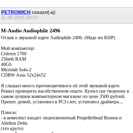
PETROWICH
сказал(-а):
11.06.2005
20:03
M-Audio Audiophile 2496
Отзыв о звуковой карте Audiophile 2496. (Маде ин КНР)
Мой компьютер:
Celeron 1700
256mb RAM
40Gb
Microlab Solo-2
CDRW Asus 52x24x52
Я слышал много противоречивого об этой звуковой карте.
Решил проверить насобственном опыте. Купил сие творение в
самом лучшем компьютерном магазине по цене 3500 рублей.
Принес домой, установил в PCI слот, установил драйвера....
Плюсы:
- в комплект входит лицензионнный Propellerhead Reason и
Abelton Delta
(это круто)