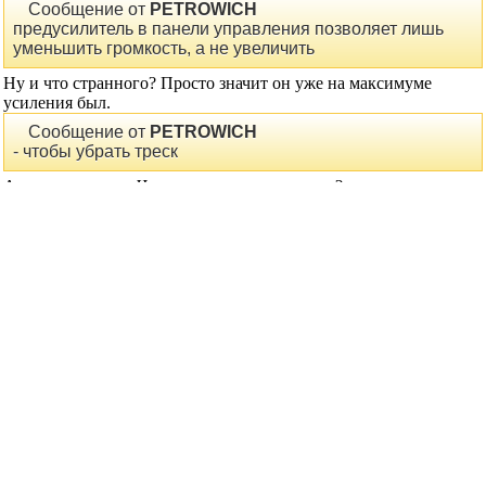
Сообщение от
PETROWICH
предусилитель в панели управления позволяет лишь
уменьшить громкость, а не увеличить
Ну и что странного? Просто значит он уже на максимуме
усиления был.
Сообщение от
PETROWICH
- чтобы убрать треск
А по-конкретнее. Что за треск, откуда взялся?
Сообщение от
PETROWICH
- WAV файлы
Это, наверное, все же драйвера глючат, хотя, если ускорение
Directx убрал совсем, то может и от этого.
Сообщение от
PETROWICH
все что играет с диска значительно проигрывает по
качеству тому, что запускается с винчестера
Как раз совсем не странно, а нормально. У тебя звук с CD
снимается откуда? С аналогового шнурка в заднице сидюка?
Тогда можешь сравнить качество ЦАП*ов звуковухи и
сидирума!