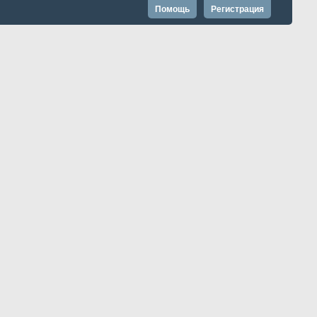
Помощь
Регистрация
Запомнить?
Расширенный поиск
Показано с 1 по 17 из 17