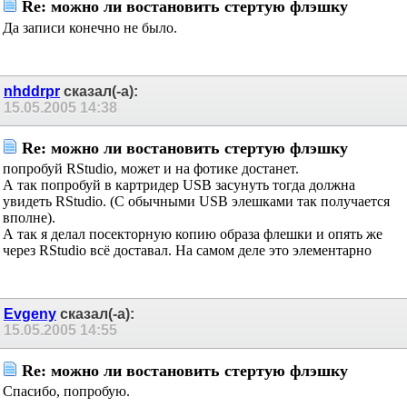
Re: можно ли востановить стертую флэшку
Да записи конечно не было.
nhddrpr
сказал(-а):
15.05.2005
14:38
Re: можно ли востановить стертую флэшку
попробуй RStudio, может и на фотике достанет.
А так попробуй в картридер USB засунуть тогда должна
увидеть RStudio. (С обычными USB элешками так получается
вполне).
А так я делал посекторную копию образа флешки и опять же
через RStudio всё доставал. На самом деле это элементарно
Evgeny
сказал(-а):
15.05.2005
14:55
Re: можно ли востановить стертую флэшку
Спасибо, попробую.