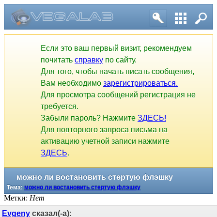
Если это ваш первый визит, рекомендуем
почитать
справку
по сайту.
Для того, чтобы начать писать сообщения,
Вам необходимо
зарегистрироваться.
Для просмотра сообщений регистрация не
требуется.
Забыли пароль? Нажмите
ЗДЕСЬ!
Для повторного запроса письма на
активацию учетной записи нажмите
ЗДЕСЬ
.
можно ли востановить стертую флэшку
Тема:
можно ли востановить стертую флэшку
Метки:
Нет
Evgeny
сказал(-а):