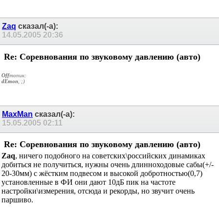
Zaq
сказал(-а):
14.05.2005
20:36
Re: Соревнования по звуковому давлению (авто)
Off
топик:
dEmon
, ;)
MaxMan
сказал(-а):
15.05.2005
02:11
Re: Соревнования по звуковому давлению (авто)
Zaq
, ничего подобного на советских\российских динамиках
добиться не получиться, нужны очень длинноходовые сабы(+/-
20-30мм) с жёстким подвесом и высокой добротностью(0,7)
установленные в ФИ они дают 10дБ пик на частоте
настройки\измерения, отсюда и рекорды, но звучит очень
паршиво.