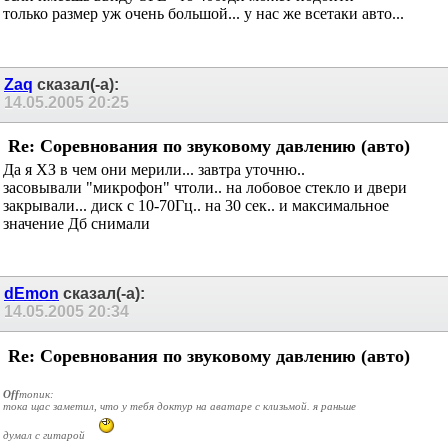
если имеешь ввиду SPL - то 400гдн может подойти
только размер уж очень большой... у нас же всетаки авто...
Zaq
сказал(-а):
14.05.2005
20:25
Re: Соревнования по звуковому давлению (авто)
Да я ХЗ в чем они мерили... завтра уточню..
засовывали "микрофон" чтоли.. на лобовое стекло и двери
закрывали... диск с 10-70Гц.. на 30 сек.. и максимальное
значение Дб снимали
dEmon
сказал(-а):
14.05.2005
20:34
Re: Соревнования по звуковому давлению (авто)
Off
топик:
тока щас заметил, что у тебя доктур на аватаре с клизьмой. я раньше
думал с гитарой