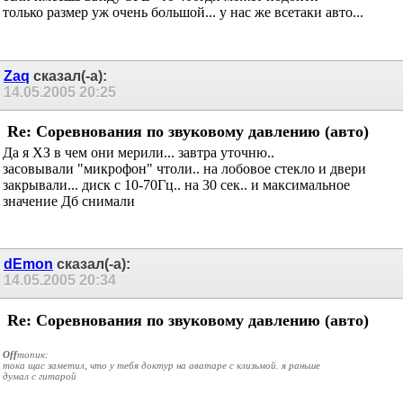
только размер уж очень большой... у нас же всетаки авто...
Zaq
сказал(-а):
14.05.2005
20:25
Re: Соревнования по звуковому давлению (авто)
Да я ХЗ в чем они мерили... завтра уточню..
засовывали "микрофон" чтоли.. на лобовое стекло и двери
закрывали... диск с 10-70Гц.. на 30 сек.. и максимальное
значение Дб снимали
dEmon
сказал(-а):
14.05.2005
20:34
Re: Соревнования по звуковому давлению (авто)
Off
топик:
тока щас заметил, что у тебя доктур на аватаре с клизьмой. я раньше
думал с гитарой