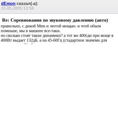
dEmon
сказал(-а):
15.05.2005
13:56
Re: Соревнования по звуковому давлению (авто)
правильно, с дикой Mms и лютой мощью. и чтоб объем
помньше, мы в машине все-таки.
но сколько стоят такие динамики? а тот же 400гдн при моще в
400Вт выдает 132дБ. а на 45-60Гц (стадартное значеми для
соревнований) объемного смещения должно хватить.
естественно, с кикеровскими квадратами при неограниченной
стоимости даже не сравнить.
Zaq
сказал(-а):
15.05.2005
16:00
Re: Соревнования по звуковому давлению (авто)
Хм... вобщем сесть одной попой на два стула (наслаждаться
звуком и учавствовать в соревнованиях) не получится ?!
ЛУче уж тогда хороший звук, чем дешовые понты
(сколько в москве стоит 400ГДН за заводе говорят 3500-4000р...