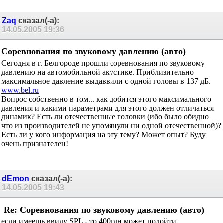
Zaq
сказал(-а):
14.05.2005
19:36
Соревнования по звуковому давлению (авто)
Cегодня в г. Белгороде прошли соревнования по звуковому
давлению на автомобильной акустике. Приблизительно
максимальное давление выдаввили с одной головы в 137 дБ.
www.bel.ru
Вопрос собственно в том... как добится этого максимального
давления и какими параметрами для этого должен отличаться
динамик? Есть ли отечественные головки (ибо было обидно
что из производителей не упомянули ни одной отечественной)?
Есть ли у кого информация на эту тему? Может опыт? Буду
очень признателен!
dEmon
сказал(-а):
14.05.2005
19:43
Re: Соревнования по звуковому давлению (авто)
если имеешь ввиду SPL - то 400гдн может подойти