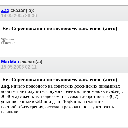
Zaq
сказал(-а):
14.05.2005
20:36
Re: Соревнования по звуковому давлению (авто)
Off
топик:
dEmon
, ;)
MaxMan
сказал(-а):
15.05.2005
02:11
Re: Соревнования по звуковому давлению (авто)
Zaq
, ничего подобного на советских\российских динамиках
добиться не получиться, нужны очень длинноходовые сабы(+/-
20-30мм) с жёстким подвесом и высокой добротностью(0,7)
установленные в ФИ они дают 10дБ пик на частоте
настройки\измерения, отсюда и рекорды, но звучит очень
паршиво.