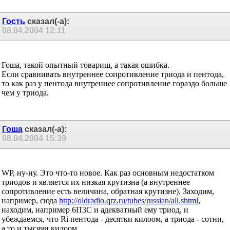
Гость
сказал(-а):
08.04.2004
12:11
Гоша, такой опытный товарищ, а такая ошибка.
Если сравнивать внутреннее сопротивление триода и пентода,
то как раз у пентода внутреннее сопротивление гораздо больше
чем у триода.
Гоша
сказал(-а):
08.04.2004
15:39
WP, ну-ну. Это что-то новое. Как раз основным недостатком
триодов и является их низкая крутизна (а внутреннее
сопротивление есть величина, обратная крутизне). Заходим,
например, сюда
http://oldradio.qrz.ru/tubes/russian/all.shtml
,
находим, например 6П3С и адекватный ему триод, и