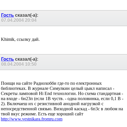
Однако, нелегкий путь ты выбрал
Гость
сказал(-а):
07.04.2004
20:04
Khimik, ссылку дай.
Гость
сказал(-а):
08.04.2004
10:50
Поищи на сайте Радиохобби где-то по електронных
библиотеках. В журнале Симулкин целый цыкл написал -
Секреты ламповой Hi End технологии. Но схема стандартная -
на входе - 6н23п (если 1В чуств. - одна половинка, если 0,1 В -
2). Включаеш их с резистивной анодной нагрузкой с
непосредственной связью. Виходной каскад - 6п3с в любом на
твой вкус режиме. Есть еще хороший сайт
http://www.vestnikara.fromru.com