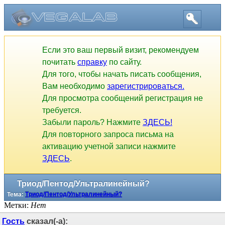
Если это ваш первый визит, рекомендуем
почитать
справку
по сайту.
Для того, чтобы начать писать сообщения,
Вам необходимо
зарегистрироваться.
Для просмотра сообщений регистрация не
требуется.
Забыли пароль? Нажмите
ЗДЕСЬ!
Для повторного запроса письма на
активацию учетной записи нажмите
ЗДЕСЬ
.
Триод/Пентод/Ультралинейный?
Тема:
Триод/Пентод/Ультралинейный?
Метки:
Нет
Гость
сказал(-а):