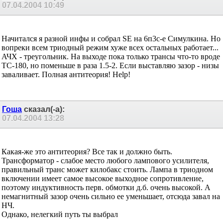
07.04.2004
10:49
Начитался я разной инфы и собрал SE на 6п3с-е Симулкина. Но
вопреки всем триодный режим хуже всех остальных работает...
АЧХ - треугольник. На выходе пока только трансы что-то вроде
ТС-180, но поменьше в раза 1.5-2. Если выставляю зазор - низы
заваливает. Полная антитеория! Help!
Гоша
сказал(-а):
07.04.2004
13:28
Какая-же это антитеория? Все так и должно быть.
Трансформатор - слабое место любого лампового усилителя,
правильный транс может килобакс стоить. Лампа в триодном
включении имеет самое высокое выходное сопротивление,
поэтому индуктивность перв. обмотки д.б. очень высокой. А
немагнитный зазор очень сильно ее уменьшает, отсюда завал на
НЧ.