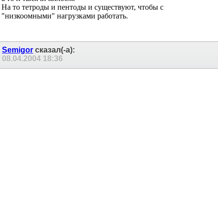
убеждаемся, что Ri пентода - десятки килоом, а триода - сотни,
а то и тысячи килоом.
На то тетроды и пентоды и существуют, чтобы с
"низкоомными" нагрузками работать.
Semigor
сказал(-а):
08.04.2004
18:36
Гоша, ты не прав.
WP дело говорит.
Именно благодаря низкому внутреннему сопротивлению
триода, усилители на них могут работать без общей ООС.
При этом типичное выходное сопротивление получается
порядка 2 Ом.
Пентодные же усилители с общим катодом требуют введения
ОООС для получения приемлемого демпфирования ГГ.
транзисторный однотакт любой модификации -это масло сливочное (с)
FEDGEN