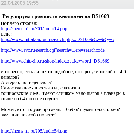
22.04.2005
19:55
Регулируем громкость кнопками на DS1669
Вот чего откопал:
http://shems.h1.ru/?01/audio14.php
цена:
http://www.mitrakon.ru/im/search.php...DS1669&x=9&y=5
http://www.avc.ru/search.cgi?search=...ere=searchcode
http://www.chip-dip.ru/shop/index.xt...keyword=DS1669
интересно, есть ли нечто подобное, но с регулировкой на 4,6
каналов?
А стерео, но подешевле?
Самое главное - простота и дешевизна.
тошибовские ИМС имеют слишком мало шагов а планары в
соике по 64 ноги не годятся.
Может, кто - то уже применял 1669ю? шумит она сильно?
звучание не особо портит?
http://shems.h1.ru/?05/audio54.php