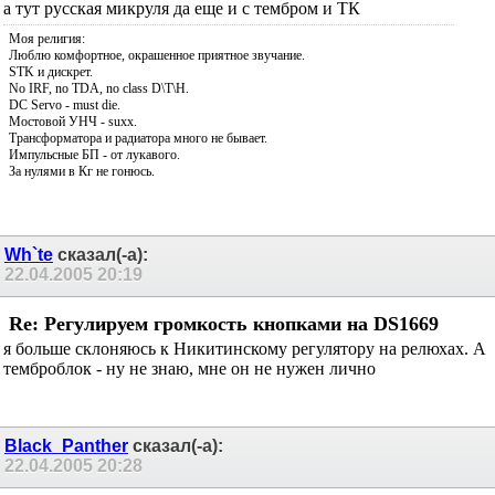
а тут русская микруля да еще и с тембром и ТК
Моя религия:
Люблю комфортное, окрашенное приятное звучание.
STK и дискрет.
No IRF, no TDA, no class D\T\H.
DC Servo - must die.
Мостовой УНЧ - suxx.
Трансформатора и радиатора много не бывает.
Импульсные БП - от лукавого.
За нулями в Кг не гонюсь.
Wh`te
сказал(-а):
22.04.2005
20:19
Re: Регулируем громкость кнопками на DS1669
я больше склоняюсь к Никитинскому регулятору на релюхах. А
темброблок - ну не знаю, мне он не нужен лично
Black_Panther
сказал(-а):
22.04.2005
20:28