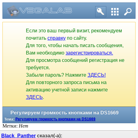
Если это ваш первый визит, рекомендуем
почитать
справку
по сайту.
Для того, чтобы начать писать сообщения,
Вам необходимо
зарегистрироваться.
Для просмотра сообщений регистрация не
требуется.
Забыли пароль? Нажмите
ЗДЕСЬ!
Для повторного запроса письма на
активацию учетной записи нажмите
ЗДЕСЬ
.
Регулируем громкость кнопками на DS1669
Тема:
Регулируем громкость кнопками на DS1669
Метки:
Нет
Black_Panther
сказал(-а):