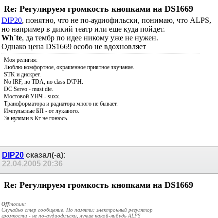
Re: Регулируем громкость кнопками на DS1669
DIP20
, понятно, что не по-аудиофильски, понимаю, что ALPS,
но например в дикий театр или еще куда пойдет.
Wh`te
, да тембр по идее никому уже не нужен.
Однако цена DS1669 особо не вдохновляет
Моя религия:
Люблю комфортное, окрашенное приятное звучание.
STK и дискрет.
No IRF, no TDA, no class D\T\H.
DC Servo - must die.
Мостовой УНЧ - suxx.
Трансформатора и радиатора много не бывает.
Импульсные БП - от лукавого.
За нулями в Кг не гонюсь.
DIP20
сказал(-а):
22.04.2005
20:36
Re: Регулируем громкость кнопками на DS1669
Off
топик:
Случайно стер сообщение. По памяти: электронный регулятор
громкости - не по-аудиофльски, лучше какой-нибудь ALPS