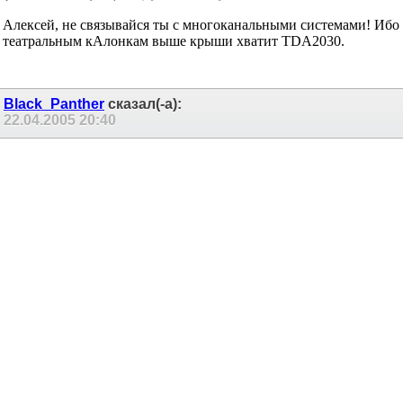
Алексей, не связывайся ты с многоканальными системами! Ибо
театральным кАлонкам выше крыши хватит TDA2030.
Black_Panther
сказал(-а):
22.04.2005
20:40
Re: Регулируем громкость кнопками на DS1669
DIP20
, для 6 канальника я вижу два применения: при
триампинге и для 6 канального уся для театра или еще чего.
Берем три стереоплаты, три транса, регулятор ,защитку и все
Моя религия:
Люблю комфортное, окрашенное приятное звучание.
STK и дискрет.
No IRF, no TDA, no class D\T\H.
DC Servo - must die.
Мостовой УНЧ - suxx.
Трансформатора и радиатора много не бывает.
Импульсные БП - от лукавого.
За нулями в Кг не гонюсь.