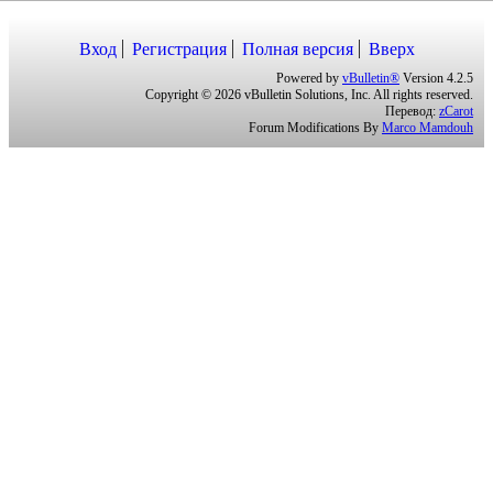
Вход
Регистрация
Полная версия
Вверх
Powered by
vBulletin®
Version 4.2.5
Copyright © 2026 vBulletin Solutions, Inc. All rights reserved.
Перевод:
zCarot
Forum Modifications By
Marco Mamdouh