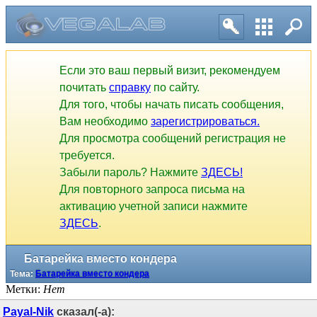
Если это ваш первый визит, рекомендуем
почитать
справку
по сайту.
Для того, чтобы начать писать сообщения,
Вам необходимо
зарегистрироваться.
Для просмотра сообщений регистрация не
требуется.
Забыли пароль? Нажмите
ЗДЕСЬ!
Для повторного запроса письма на
активацию учетной записи нажмите
ЗДЕСЬ
.
Батарейка вместо кондера
Тема:
Батарейка вместо кондера
Метки:
Нет
Payal-Nik
сказал(-а):