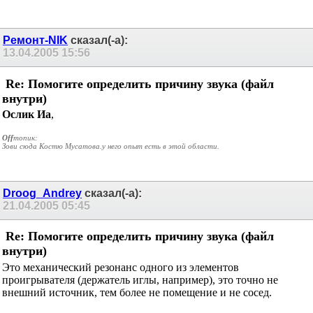
Ремонт-NIK
сказал(-а):
13.04.2005
15:56
Re: Помогите определить причину звука (файл
внутри)
Ослик Иа
,
Off
топик:
Зови сюда Костю Мусатова.у него опыт есть в этой области.
Droog_Andrey
сказал(-а):
21.04.2005
05:45
Re: Помогите определить причину звука (файл
внутри)
Это механический резонанс одного из элементов
проигрывателя (держатель иглы, например), это точно не
внешний источник, тем более не помещение и не сосед.