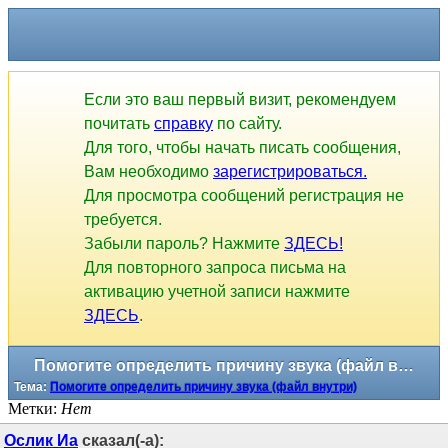
Если это ваш первый визит, рекомендуем
почитать
справку
по сайту.
Для того, чтобы начать писать сообщения,
Вам необходимо
зарегистрироваться.
Для просмотра сообщений регистрация не
требуется.
Забыли пароль? Нажмите
ЗДЕСЬ!
Для повторного запроса письма на
активацию учетной записи нажмите
ЗДЕСЬ
.
Помогите определить причину звука (файл внутри)
Тема:
Помогите определить причину звука (файл внутри)
Метки:
Нет
Ослик Иа
сказал(-а):