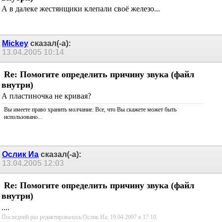
А в далеке жестянщики клепали своё железо...
Mickey
сказал(-а):
13.04.2005
10:14
Re: Помогите определить причину звука (файл
внутри)
А пластиночка не кривая?
Вы имеете право хранить молчание. Все, что Вы скажете может быть
использовано...
Ослик Иа
сказал(-а):
13.04.2005
12:03
Re: Помогите определить причину звука (файл
внутри)
....
Последний раз редактировалось Ослик Иа; 19.04.2007 в
17:10
.