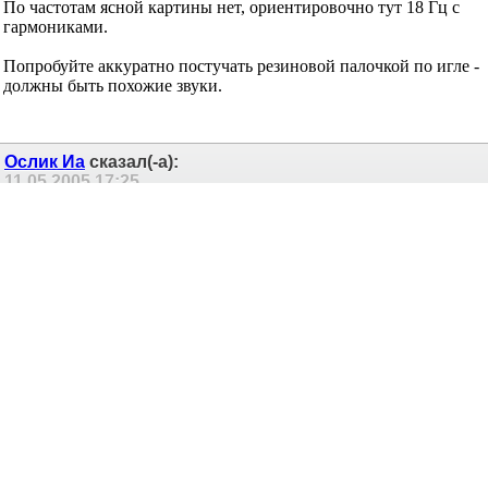
По частотам ясной картины нет, ориентировочно тут 18 Гц с
гармониками.
Попробуйте аккуратно постучать резиновой палочкой по игле -
должны быть похожие звуки.
Ослик Иа
сказал(-а):
11.05.2005
17:25
Re: Помогите определить причину звука (файл
внутри)
...
Последний раз редактировалось Ослик Иа; 19.04.2007 в
17:11
.
Борисыч44
сказал(-а):
05.08.2005
17:19
Re: Помогите определить причину звука (файл
внутри)