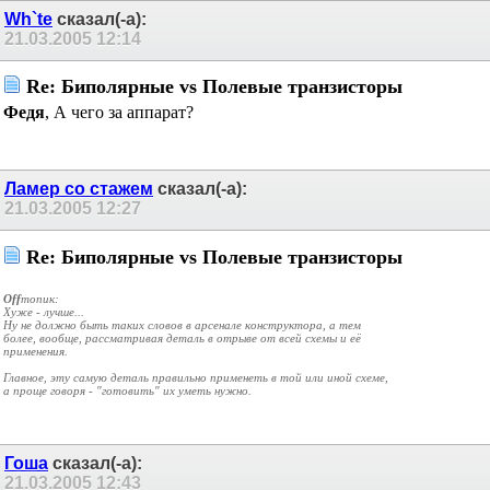
Wh`te
сказал(-а):
21.03.2005
12:14
Re: Биполярные vs Полевые транзисторы
Федя
, А чего за аппарат?
Ламер со стажем
сказал(-а):
21.03.2005
12:27
Re: Биполярные vs Полевые транзисторы
Off
топик:
Хуже - лучше...
Ну не должно быть таких словов в арсенале конструктора, а тем
более, вообще, рассматривая деталь в отрыве от всей схемы и её
применения.
Главное, эту самую деталь правильно применеть в той или иной схеме,
а проще говоря - "готовить" их уметь нужно.
Гоша
сказал(-а):
21.03.2005
12:43