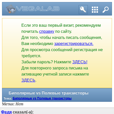
Если это ваш первый визит, рекомендуем
почитать
справку
по сайту.
Для того, чтобы начать писать сообщения,
Вам необходимо
зарегистрироваться.
Для просмотра сообщений регистрация не
требуется.
Забыли пароль? Нажмите
ЗДЕСЬ!
Для повторного запроса письма на
активацию учетной записи нажмите
ЗДЕСЬ
.
Биполярные vs Полевые транзисторы
Тема:
Биполярные vs Полевые транзисторы
Метки:
Нет
Федя
сказал(-а):