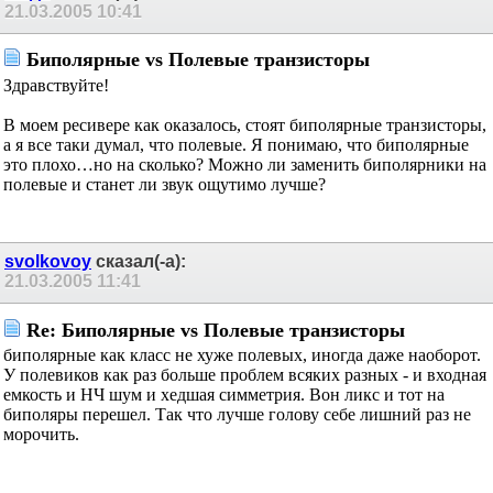
21.03.2005
10:41
Биполярные vs Полевые транзисторы
Здравствуйте!
В моем ресивере как оказалось, стоят биполярные транзисторы,
а я все таки думал, что полевые. Я понимаю, что биполярные
это плохо…но на сколько? Можно ли заменить биполярники на
полевые и станет ли звук ощутимо лучше?
svolkovoy
сказал(-а):
21.03.2005
11:41
Re: Биполярные vs Полевые транзисторы
биполярные как класс не хуже полевых, иногда даже наоборот.
У полевиков как раз больше проблем всяких разных - и входная
емкость и НЧ шум и хедшая симметрия. Вон ликс и тот на
биполяры перешел. Так что лучше голову себе лишний раз не
морочить.