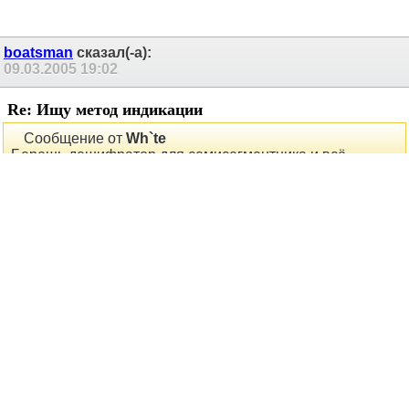
светодиод завести по "или" сигнал от своего разряда и от
старших.
boatsman
сказал(-а):
09.03.2005
19:02
Re: Ищу метод индикации
Сообщение от
Wh`te
Берешь дешифратор для семисегментника и всё
Фигушки, он только 4 разряда понимает. А задача - отображать
Сообщение от
Eugene Balakin
семи/шестиразрядным
в соответствующее десятичное число.
Yours Aye, Ilya