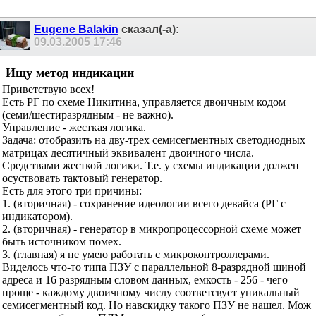
Eugene Balakin
сказал(-а):
09.03.2005
17:46
Ищу метод индикации
Приветствую всех!
Есть РГ по схеме Никитина, управляется двоичным кодом
(семи/шестиразрядным - не важно).
Управление - жесткая логика.
Задача: отобразить на дву-трех семисегментных светодиодных
матрицах десятичный эквивалент двоичного числа.
Средствами жесткой логики. Т.е. у схемы индикации должен
осуствовать тактовый генератор.
Есть для этого три причины:
1. (вторичная) - сохранение идеологии всего девайса (РГ с
индикатором).
2. (вторичная) - генератор в микропроцессорной схеме может
быть источником помех.
3. (главная) я не умею работать с микроконтроллерами.
Виделось что-то типа ПЗУ с параллельной 8-разрядной шиной
адреса и 16 разрядным словом данных, емкость - 256 - чего
проще - каждому двоичному числу соответсвует уникальный
семисегментный код. Но навскидку такого ПЗУ не нашел. Мож