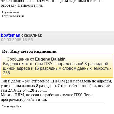
что-то подобное на ПЛМ можно сделать (с ними я тоже не
работал). Памажите плз.
С уважением
Евгений Балакин
boatsman
сказал(-а):
09.03.2005
18:56
Re: Ищу метод индикации
Сообщение от
Eugene Balakin
Виделось что-то типа ПЗУ с параллельной 8-разрядной
шиной адреса и 16 разрядным словом данных, емкость -
256
Так и делай - УФ стираемое ЕПРОМ (2 в параллель по адресам,
у них шина данных 8 разрядов). Стоят сейчас копейки, всякие
там 2716-32-64-128-256-....
Можно ПЛМ, но если не работал - лучше ПЗУ. Легче
программатор найти и т.п.
Yours Aye, Ilya