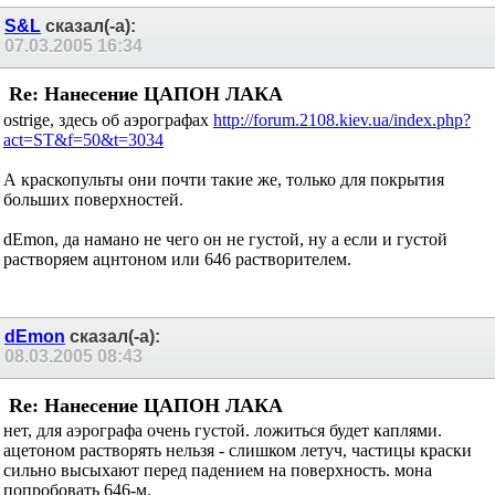
S&L
сказал(-а):
07.03.2005
16:34
Re: Нанесение ЦАПОН ЛАКА
ostrige, здесь об аэрографах
http://forum.2108.kiev.ua/index.php?
act=ST&f=50&t=3034
А краскопульты они почти такие же, только для покрытия
больших поверхностей.
dEmon, да намано не чего он не густой, ну а если и густой
растворяем ацнтоном или 646 растворителем.
dEmon
сказал(-а):
08.03.2005
08:43
Re: Нанесение ЦАПОН ЛАКА
нет, для аэрографа очень густой. ложиться будет каплями.
ацетоном растворять нельзя - слишком летуч, частицы краски
сильно высыхают перед падением на поверхность. мона
попробовать 646-м.