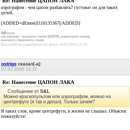
Re: Нанесение ЦАПОН ЛАКА
аэрографом - чем цапон разбавлять? густоват он для таких
целей.
[ADDED=dEmon]1110135367[/ADDED]
Off
топик:
еще вариант - наливаем в тазик ЦАПОН, кунаем туды платку,
вынимаем, стряхиваем, сушим
Последний раз редактировалось dEmon; 06.03.2005 в
21:56
.
ostrige
сказал(-а):
07.03.2005
12:11
Re: Нанесение ЦАПОН ЛАКА
Сообщение от
S&L
Можно краскопультом или аэрографом, можно на
центрефуге (я так и делал). Только зачем?
Я таких слов, кроме центрефуги, в жизни не слышал. Объясни
пожалуйста!