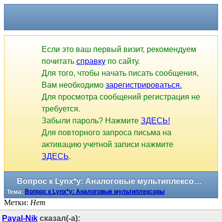
Если это ваш первый визит, рекомендуем
почитать
справку
по сайту.
Для того, чтобы начать писать сообщения,
Вам необходимо
зарегистрироваться.
Для просмотра сообщений регистрация не
требуется.
Забыли пароль? Нажмите
ЗДЕСЬ!
Для повторного запроса письма на
активацию учетной записи нажмите
ЗДЕСЬ
.
Вопрос к Lynx*у: Аналоговые мультиплексоры
Тема:
Вопрос к Lynx*у: Аналоговые мультиплексоры
Метки:
Нет
Payal-Nik
сказал(-а):