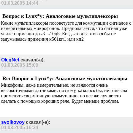
01.03.2005
14:44
Вопрос к Lynx*у: Аналоговые мультиплексоры
Какие мультиплексоры посоветуете для коммутации сигналов с
измерительных микрофонов. Предполагается, что сигнал уже
усилен прмерно до -3...-10дБ. Когда-то для этого я бы не
задумываясь применил к561кп1 или кп2
OlegNet
сказал(-а):
01.03.2005
15:09
Re: Вопрос к Lynx*у: Аналоговые мультиплексоры
Микофоны, даже измерительные, не являются очень
высокоточными датчиками, поэтому, казалось бы, нет смысла
применять сверхточную коммутацию, но все же лучше это
сделать с помощью хороших реле. Будет меньше проблем.
svolkovoy
сказал(-а):
01.03.2005
16:34