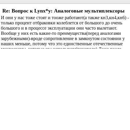
Re: Вопрос к Lynx*у: Аналоговые мультиплексоры
И они у нас тоже стоят и тооже работают(а также кн3,кн4,кн6) -
только процент отбраковки колеблется от большого до очень
большого и в процессе эксплуатации они часто вылетают.
Вообще у них есть какие-то преимущества(перед аналогами
зарубежными)-вроде сопротивление в замкнутом состоянии у
наших меньше, потому что это единственные отечественные
микросхемы, которые мы используем(поневоле).Даже после
очнь основательной модернизации и перевода на др.эл.базу их
оставили.ADG409 правда тоже вылетают, но там причина
другая - статика.А эти просто так
. Кстати - кн5 "Светлана"
не брать!!!, мы с ними намучались-очень большой разброс
параметров, нам даже приходилось их сортировать, чтобы
вообще большую часть не выкидывать.
Payal-Nik
сказал(-а):
02.03.2005
17:07
Re: Вопрос к Lynx*у: Аналоговые мультиплексоры
У меня в закромах остались еще советских времен. Когда с