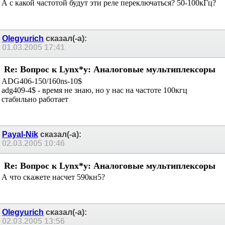
А с какой частотой будут эти реле переключаться? 50-100кГц?
Olegyurich
сказал(-а):
01.03.2005
17:41
Re: Вопрос к Lynx*у: Аналоговые мультиплексоры
ADG406-150/160ns-10$
adg409-4$ - время не знаю, но у нас на частоте 100кгц
стабильно работает
Payal-Nik
сказал(-а):
02.03.2005
10:46
Re: Вопрос к Lynx*у: Аналоговые мультиплексоры
А что скажете насчет 590кн5?
Olegyurich
сказал(-а):
02.03.2005
13:56