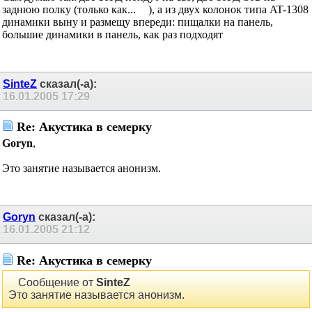
Re: Акустика в семерку
Сам думаю так: две 10ГД пойдут на саб, две 10ГД-30Б на
заднюю полку (только как...
), а из двух колонок типа AT-
1308 динамики выну и размещу впереди: пищалки на панель,
большие динамики в панель, как раз подходят
SinteZ
сказал(-а):
16.01.2005
17:29
Re: Акустика в семерку
Goryn
,
Это занятие называется анонизм.
Goryn
сказал(-а):
16.01.2005
21:12
Re: Акустика в семерку