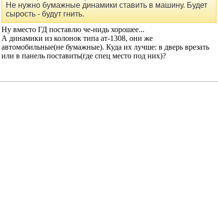
Goryn
сказал(-а):
17.01.2005
14:08
Re: Акустика в семерку
Сообщение от
Скиф
Не нужно бумажные динамики ставить в машину. Будет
сырость - будут гнить.
Ну вместо ГД поставлю че-нидь хорошее...
А динамики из колонок типа ат-1308, они же
автомобильные(не бумажные). Куда их лучше: в дверь врезать
или в панель поставить(где спец место под них)?
Скиф
сказал(-а):
17.01.2005
17:11
Re: Акустика в семерку
Я бы в дверь не стал:
1. Ноги закрывают, ничего толком не услышишь.
2. Дверь разбирать, пообламываешь пластиковые защелки - и
потом назад не соберешь.