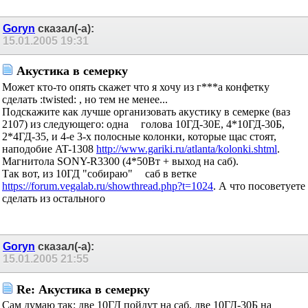
Goryn
сказал(-а):
15.01.2005
19:31
Акустика в семерку
Может кто-то опять скажет что я хочу из г***а конфетку
сделать :twisted: , но тем не менее...
Подскажите как лучше организовать акустику в семерке (ваз
2107) из следующего: одна
голова 10ГД-30Е, 4*10ГД-30Б,
2*4ГД-35, и 4-е 3-х полосные колонки, которые щас стоят,
наподобие AT-1308
http://www.gariki.ru/atlanta/kolonki.shtml
.
Магнитола SONY-R3300 (4*50Вт + выход на саб).
Так вот, из 10ГД "собираю"
саб в ветке
https://forum.vegalab.ru/showthread.php?t=1024
. А что посоветуете
сделать из остального
Goryn
сказал(-а):
15.01.2005
21:55