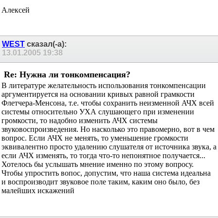
Алексей
WEST
сказал(-а):
13.01.2005
19:38
Re: Нужна ли тонкомпенсация?
В литературе желательность использования тонкомпенсации
аргументируется на основании кривых равной грамкости
Флетчера-Менсона, т.е. чтобы сохранить неизменной АЧХ всей
системы относительно УХА слушающего при изменении
громкости, то надобно изменить АЧХ системы
звуковоспроизведения. Но насколько это правомерно, вот в чем
вопрос. Если АЧХ не менять, то уменьшение громкости
эквивалентно просто удалению слушателя от источника звука, а
если АЧХ изменять, то тогда что-то непонятное получается...
Хотелось бы услышать мнение именно по этому вопросу.
Чтобы упростить вопос, допустим, что наша система идеальна
и воспроизводит звуковое поле таким, каким оно было, без
малейших искажений