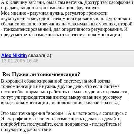
А к Клячину загляни, была там веточка. Дохтур там басофобией
страдает, заодно и тонкомпенсацию фрустирует.
Мое мнение - разумная нужна, регулятор громкости
двухступенчатый, один - некомпенсированный, для установки
сбалансированного звучания на максимальных уровнях, второй
- тонкомпенсированный, для оперативного регулирования. И
предусмотреть возможность отключения тонкомпенсации.
Alex Nikitin
сказал(-а):
13.01.2005
16:46
Re: Нужна ли тонкомпенсация?
В хорошей сбалансированной системе, на мой взгляд,
тонкомпенсация не нужна. Другое дело, что если система
неспособна нормально работать на малых уровнях громкости,
то тут уж приходится занимится выкручиванием рук звуку
,
вроде тонкомпенсации , использования эквалайзера и т.д.
Это моя точка зрения "вообще". А в частности, я соглашусь с
Электрофилом - если есть возможность сделать - сделайте,
попробуйте, послушайте, если понравится - пользуйтесь и
получайте удовольствие