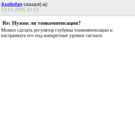
Audiofan
сказал(-а):
13.01.2005
19:51
Re: Нужна ли тонкомпенсация?
Можно сделать регулятор глубины тонкомпенсации и
настраивать его под конкретные уровни сигнала.
Alex Nikitin
сказал(-а):
13.01.2005
19:56
Re: Нужна ли тонкомпенсация?
Сообщение от
WEST
В литературе желательность использования
тонкомпенсации аргументируется на основании кривых
равной грамкости Флетчера-Менсона, т.е. чтобы
сохранить неизменной АЧХ всей системы относительно
УХА слушающего при изменении громкости, то надобно
изменить АЧХ системы звуковоспроизведения. Но
насколько это правомерно, вот в чем вопрос.