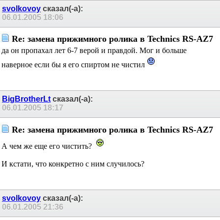
svolkovoy
сказал(-а):
06.01.2005
18:06
Re: замена прижимного ролика в Technics RS-AZ7
да он пропахал лет 6-7 верой и правдой. Мог и больше
наверное если бы я его спиртом не чистил
BigBrotherLt
сказал(-а):
06.01.2005
18:17
Re: замена прижимного ролика в Technics RS-AZ7
А чем же еще его чистить?
И кстати, что конкретно с ним случилось?
svolkovoy
сказал(-а):
06.01.2005
21:36