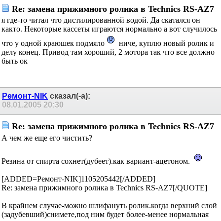
Re: замена прижимного ролика в Technics RS-AZ7
я где-то читал что дистилированной водой. Да скатался он
както. Некоторые кассеты играются нормально а вот случилось
что у одной краюшек подмяло
ниче, куплю новый ролик и
делу конец. Привод там хороший, 2 мотора так что все должно
быть ок
Ремонт-NIK
сказал(-а):
08.01.2005
20:30
Re: замена прижимного ролика в Technics RS-AZ7
А чем же еще его чистить?
Резина от спирта сохнет(дубеет).как вариант-ацетоном.
[ADDED=Ремонт-NIK]1105205442[/ADDED]
Re: замена прижимного ролика в Technics RS-AZ7[/QUOTE]
В крайнем случае-можно шлифануть ролик.когда верхний слой
(задубевший)снимете,под ним будет более-менее нормальная