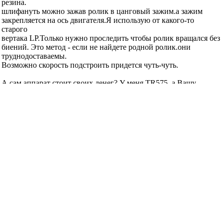
резина.
шлифануть можно зажав ролик в цанговый зажим.а зажим
закрепляется на ось двигателя.Я использую от какого-то
старого
вертака LP.Только нужно проследить чтобы ролик вращался без
биений. Это метод - если не найдете родной ролик.они
труднодоставаемы.
Возможно скорость подстроить придется чуть-чуть.
А сам аппарат стоит своих денег? У меня TR575. а Вашу
модель недавно предлагали за 110уе,я не рискнул.где головы
родные брать?
Последний раз редактировалось Ремонт-NIK; 08.01.2005 в
20:30
.
Black_Panther
сказал(-а):
09.01.2005
15:23
Re: замена прижимного ролика в Technics RS-AZ7
для AZ6 и 7 ролики и головы лучше брать в родном АСЦ если
есть знакомые там.или относить в ремонт-какие попало головы
а 6 и 7 не поставить-это не 701я и не 373\474\575
хотя RS-BX747 была лучшей их однокассетной декой за
последние года (ага,еще бы вспомнил RS-TR979