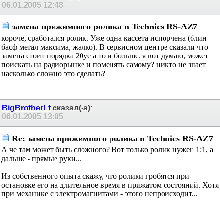
06.01.2005
12:48
замена прижимного ролика в Technics RS-AZ7
короче, сработался ролик. Уже одна кассета испорчена (блин
басф метал максима, жалко). В сервисном центре сказали что
замена стоит порядка 20уе а то и больше. я вот думаю, может
поискать на радиорынке и поменять самому? никто не знает
насколько сложно это сделать?
BigBrotherLt
сказал(-а):
06.01.2005
13:05
Re: замена прижимного ролика в Technics RS-AZ7
А че там может быть сложного? Вот только ролик нужен 1:1, а
дальше - прямые руки...
Из собственного опыта скажу, что ролики гробятся при
остановке его на длительное время в прижатом состояний. Хотя
при механике с электромагнитами - этого непроисходит...