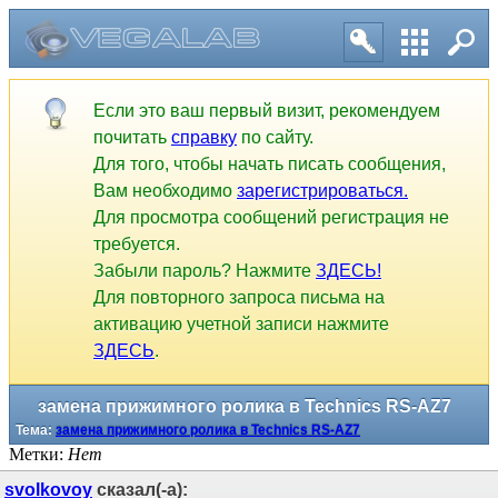
Если это ваш первый визит, рекомендуем
почитать
справку
по сайту.
Для того, чтобы начать писать сообщения,
Вам необходимо
зарегистрироваться.
Для просмотра сообщений регистрация не
требуется.
Забыли пароль? Нажмите
ЗДЕСЬ!
Для повторного запроса письма на
активацию учетной записи нажмите
ЗДЕСЬ
.
замена прижимного ролика в Technics RS-AZ7
Тема:
замена прижимного ролика в Technics RS-AZ7
Метки:
Нет
svolkovoy
сказал(-а):