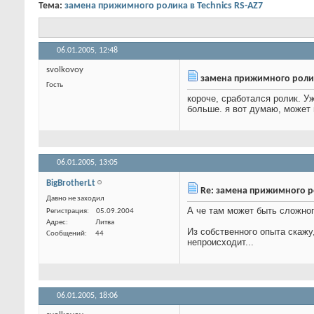
Тема:
замена прижимного ролика в Technics RS-AZ7
06.01.2005,
12:48
svolkovoy
замена прижимного ролика
Гость
короче, сработался ролик. У
больше. я вот думаю, может 
06.01.2005,
13:05
BigBrotherLt
Re: замена прижимного ро
Давно не заходил
А че там может быть сложного
Из собственного опыта скажу
непроисходит...
Регистрация
05.09.2004
Адрес
Литва
Сообщений
44