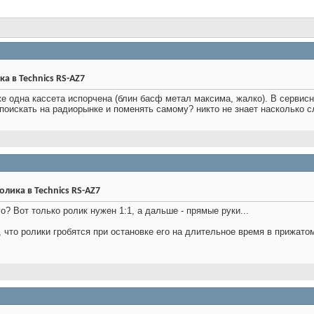
 в Technics RS-AZ7
же одна кассета испорчена (блин басф метал максима, жалко). В сервисн
поискать на радиорынке и поменять самому? никто не знает насколько 
лика в Technics RS-AZ7
? Вот только ролик нужен 1:1, а дальше - прямые руки...
, что ролики гробятся при остановке его на длительное время в прижатом