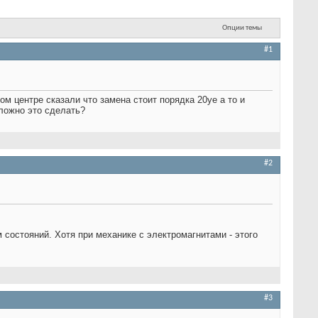
Опции темы
#1
ом центре сказали что замена стоит порядка 20уе а то и
сложно это сделать?
#2
 состояний. Хотя при механике с электромагнитами - этого