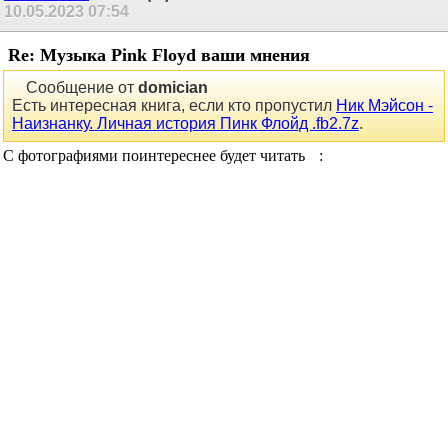
Mammonth
сказал(-а):
10.05.2023
07:54
Re: Музыка Pink Floyd ваши мнения
Сообщение от
domician
Есть интересная книга, если кто пропустил
Ник Мэйсон -
Наизнанку. Личная история Пинк Флойд .fb2.7z
.
С фотографиями поинтереснее будет читать
:
Вложения
vic57
сказал(-а):
10.05.2023
13:47
Re: Музыка Pink Floyd ваши мнения
Сообщение от
Mammonth