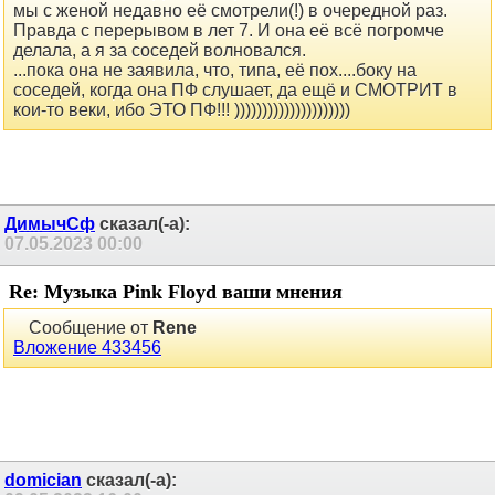
Сообщение от
ДимычСф
мы с женой недавно её смотрели(!) в очередной раз.
Правда с перерывом в лет 7. И она её всё погромче
делала, а я за соседей волновался.
...пока она не заявила, что, типа, её пох....боку на
соседей, когда она ПФ слушает, да ещё и СМОТРИТ в
кои-то веки, ибо ЭТО ПФ!!! )))))))))))))))))))))
ДимычСф
сказал(-а):
07.05.2023
00:00
Re: Музыка Pink Floyd ваши мнения
Сообщение от
Rene
Вложение 433456