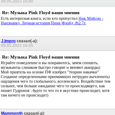
domician
сказал(-а):
09.05.2023
16:00
Re: Музыка Pink Floyd ваши мнения
Есть интересная книга, если кто пропустил
Ник Мэйсон -
Наизнанку. Личная история Пинк Флойд .fb2.7z
.
J.Impro
сказал(-а):
09.05.2023
16:55
Re: Музыка Pink Floyd ваши мнения
Играйте помедленне и вы понравитесь, зачем спешить,
музыканты слишком быстро говорят и меняют аккорды)
Мой приятель на основе ПФ изобрел "теорию накачки"
Создание определенными приемами(их нетрудно вычленить)
ощущения чего то глобального, вселенского. Воздействие тем
сильнее, чем больше ожидание чего то происходящего, как
пишет Гудронов : будто то что то в акустике происходит, хотя
там ничего не происходит)