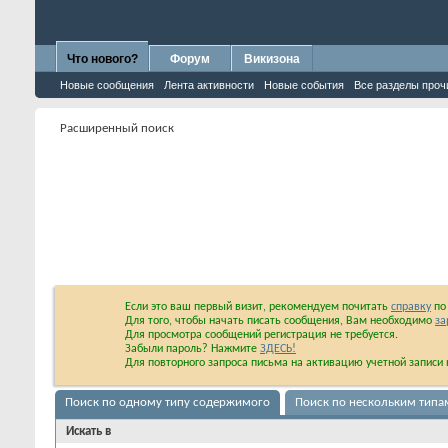
Что нового?
Форум
Викизона
Новые сообщения
Лента активности
Новые события
Все разделы проч
Расширенный поиск
Если это ваш первый визит, рекомендуем почитать
справку
по 
Для того, чтобы начать писать сообщения, Вам необходимо
за
Для просмотра сообщений регистрация не требуется.
Забыли пароль? Нажмите
ЗДЕСЬ!
Для повторного запроса письма на активацию учетной запис
Поиск по одному типу содержимого
Поиск по нескольким тип
Искать в