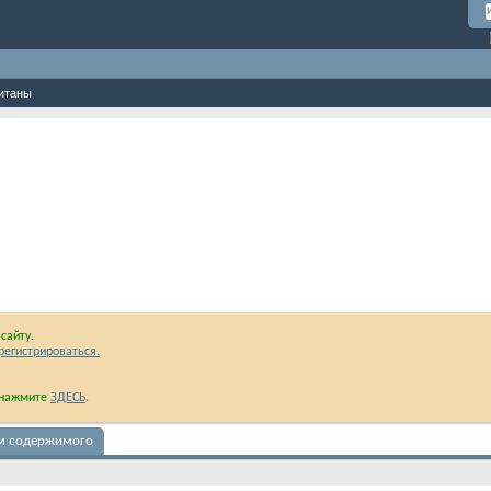
итаны
сайту.
регистрироваться.
и нажмите
ЗДЕСЬ
.
ам содержимого