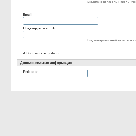
Введите свой пароль. Пароль чувст
Email:
Подтвердите email:
Введите правильный адрес элект
А Вы точно не робот?
Дополнительная информация
Реферер:
Если вы пришли на этот сайт по со
пользователя.
Часовой пояс:
Время на сайте может быть выставл
пояс из списка ниже.
Опции перехода на летнее/зимнее
время (DST):
Учитывать переход на летнее или 