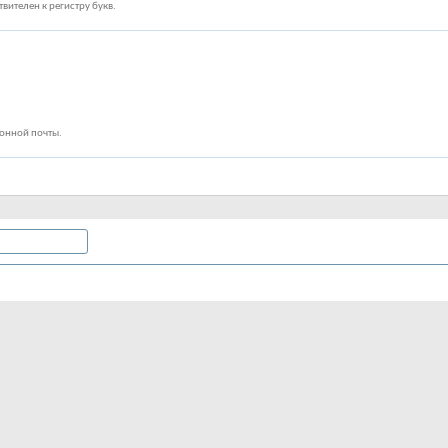
вителен к регистру букв.
ронной почты.
вету одного из участников, то, пожалуйста, введите его имя
ено в соответствии с тем, где вы находитесь. Выберите свой часовой
зимнее время (DST).