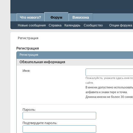
Что нового?
Форум
Викизона
Новые сообщения
Справка
Календарь
Сообщество
Опции форума
Регистрация
Регистрация
Регистрация
Обязательная информация
Имя:
Пожалуйста, укажите здесь имя по
сайте.
В имени допустимо использовать
алфавита и знаки тире и точка.
Длинна имени не более 30 симв
Пароль:
Подтвердите пароль: