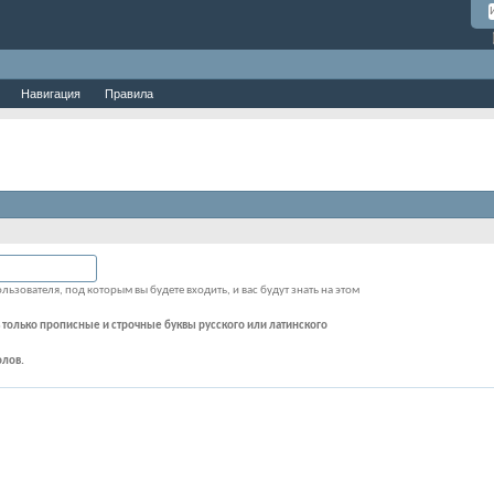
Навигация
Правила
льзователя, под которым вы будете входить, и вас будут знать на этом
 только прописные и строчные буквы русского или латинского
олов.