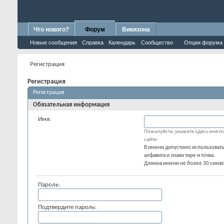
Что нового?
Форум
Викизона
Новые сообщения
Справка
Календарь
Сообщество
Опции форума
Регистрация
Регистрация
Регистрация
Обязательная информация
Имя:
Пожалуйста, укажите здесь имя по
сайте.
В имени допустимо использовать
алфавита и знаки тире и точка.
Длинна имени не более 30 симв
Пароль:
Подтвердите пароль: