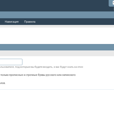
Навигация
Правила
льзователя, под которым вы будете входить, и вас будут знать на этом
 только прописные и строчные буквы русского или латинского
олов.