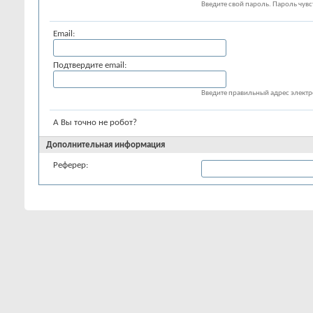
Введите свой пароль. Пароль чувст
Email:
Подтвердите email:
Введите правильный адрес элект
А Вы точно не робот?
Дополнительная информация
Реферер:
Если вы пришли на этот сайт по со
пользователя.
Часовой пояс:
Время на сайте может быть выставл
пояс из списка ниже.
Опции перехода на летнее/зимнее
время (DST):
Учитывать переход на летнее или 