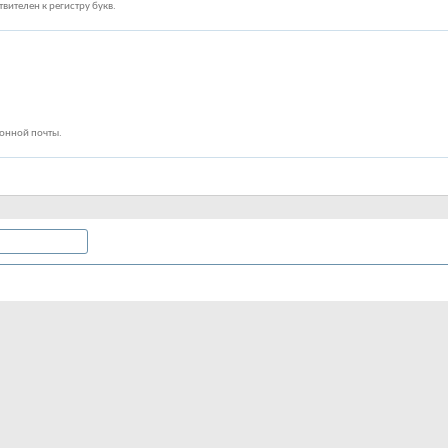
вителен к регистру букв.
ронной почты.
вету одного из участников, то, пожалуйста, введите его имя
ено в соответствии с тем, где вы находитесь. Выберите свой часовой
зимнее время (DST).