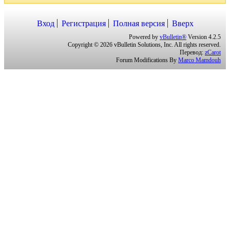
Вход
Регистрация
Полная версия
Вверх
Powered by
vBulletin®
Version 4.2.5
Copyright © 2026 vBulletin Solutions, Inc. All rights reserved.
Перевод:
zCarot
Forum Modifications By
Marco Mamdouh