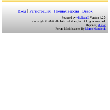
Вход
Регистрация
Полная версия
Вверх
Powered by
vBulletin®
Version 4.2.5
Copyright © 2026 vBulletin Solutions, Inc. All rights reserved.
Перевод:
zCarot
Forum Modifications By
Marco Mamdouh