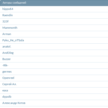
Авторы сообщений
hippo64
Raendin
323f
Mammonth
Arman
Pyku_He_oTTyda
anatol.
AndOleg
Buzzer
-Rik-
germes
Openreel
Сергей Ал.
easa
dypolb
Александр Котов