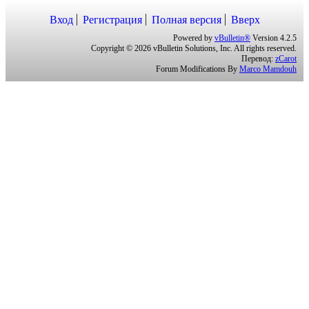
http://sv969.narod.ru/
Вход
Регистрация
Полная версия
Вверх
Powered by
vBulletin®
Version 4.2.5
Copyright © 2026 vBulletin Solutions, Inc. All rights reserved.
Перевод:
zCarot
Forum Modifications By
Marco Mamdouh