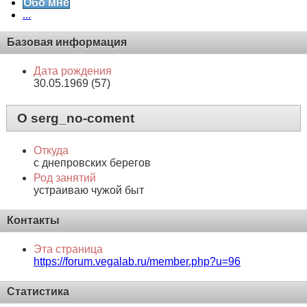
Обо мне
...
Базовая информация
Дата рождения
30.05.1969 (57)
О serg_no-coment
Откуда
с днепровских берегов
Род занятий
устраиваю чужой быт
Контакты
Эта страница
https://forum.vegalab.ru/member.php?u=96