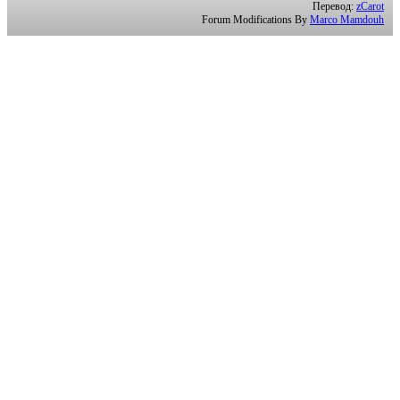
Перевод:
zCarot
Forum Modifications By
Marco Mamdouh