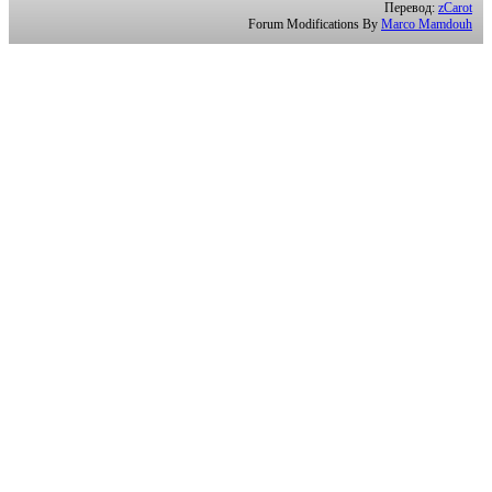
Перевод:
zCarot
Forum Modifications By
Marco Mamdouh