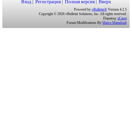
Вход
Регистрация
Полная версия
Вверх
Powered by
vBulletin®
Version 4.2.5
Copyright © 2026 vBulletin Solutions, Inc. All rights reserved.
Перевод:
zCarot
Forum Modifications By
Marco Mamdouh