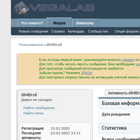
Что нового?
Форум
Викизона
Новые сообщения
Справка
Календарь
Сообщество
Опции форума
Пользователи
diMIDroll
>
Если это ваш первый визит, рекомендуем почитать
справку
по 
Для того, чтобы начать писать сообщения, Вам необходимо
за
Для просмотра сообщений регистрация не требуется.
Забыли пароль? Нажмите
ЗДЕСЬ!
Для повторного запроса письма на активацию учетной запис
Активность diMIDr
diMIDroll
Давно не заходил
Базовая информ
Дата рождения
Статистика
Найти сообщения