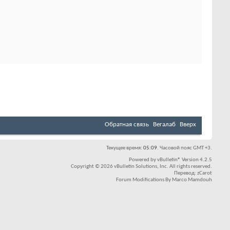
Обратная связь
Вегалаб
Вверх
Текущее время:
05:09
. Часовой пояс GMT +3.
Powered by
vBulletin®
Version 4.2.5
Copyright © 2026 vBulletin Solutions, Inc. All rights reserved.
Перевод:
zCarot
Forum Modifications By
Marco Mamdouh