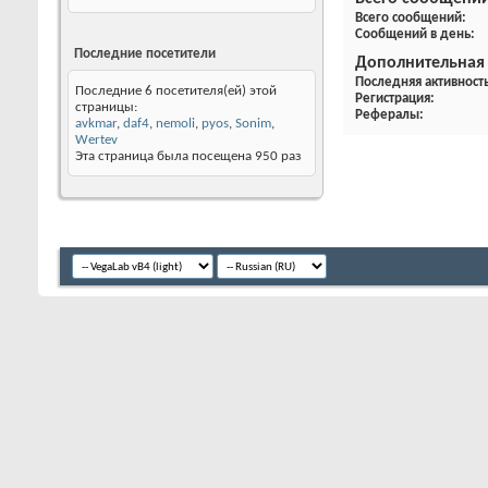
Всего сообщени
Найти темы
Всего сообщений
Сообщений в день
Регистрация
15.01.2005
Дополнительная
Последняя
23.03.2007
23:11
Последняя активност
активность
Регистрация
Рефералы
Последние посетители
Последние 6 посетителя(ей) этой
страницы:
avkmar
,
daf4
,
nemoli
,
pyos
,
Sonim
,
Wertev
Эта страница была посещена
950
раз