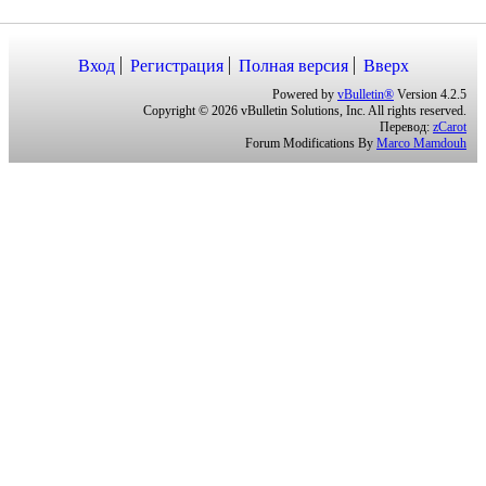
29.11.2005
Рефералы
0
Вход
Регистрация
Полная версия
Вверх
Powered by
vBulletin®
Version 4.2.5
Copyright © 2026 vBulletin Solutions, Inc. All rights reserved.
Перевод:
zCarot
Forum Modifications By
Marco Mamdouh