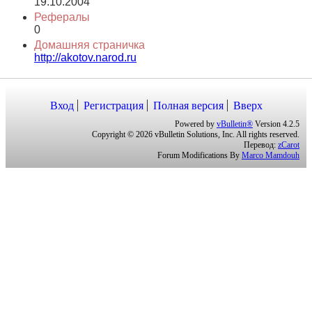
19.10.2004
Рефералы
0
Домашняя страничка
http://akotov.narod.ru
Вход
Регистрация
Полная версия
Вверх
Powered by
vBulletin®
Version 4.2.5
Copyright © 2026 vBulletin Solutions, Inc. All rights reserved.
Перевод:
zCarot
Forum Modifications By
Marco Mamdouh