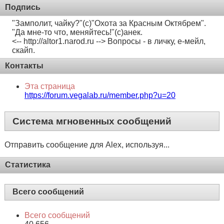
Подпись
"Замполит, чайку?"(с)"Охота за Красным Октябрем".
"Да мне-то что, меняйтесь!"(с)анек.
<-- http://altor1.narod.ru --> Вопросы - в личку, е-мейл,
скайп.
Контакты
Эта страница
https://forum.vegalab.ru/member.php?u=20
Система мгновенных сообщений
Отправить сообщение для Alex, используя...
Статистика
Всего сообщений
Всего сообщений