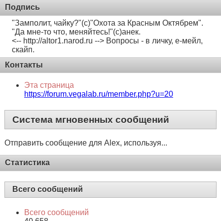
Подпись
"Замполит, чайку?"(с)"Охота за Красным Октябрем".
"Да мне-то что, меняйтесь!"(с)анек.
<-- http://altor1.narod.ru --> Вопросы - в личку, е-мейл,
скайп.
Контакты
Эта страница
https://forum.vegalab.ru/member.php?u=20
Система мгновенных сообщений
Отправить сообщение для Alex, используя...
Статистика
Всего сообщений
Всего сообщений