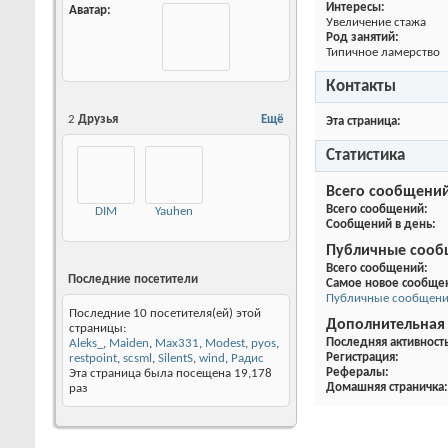
Найти сообщения
Москва
Интересы:
Найти темы
Увеличение стажа
Род занятий:
Типичное ламерство
Регистрация
06.09.2004
Последняя
24.03.2016
18:45
Контакты
активность
Аватар
Эта страница
Статистика
Всего сообщени
Всего сообщений
2
Друзья
Ещё
Сообщений в день
Публичные сооб
Всего сообщений
Самое новое сообще
Публичные сообщени
DIM
Yauhen
Дополнительная
Последняя активност
Регистрация
Рефералы
Последние посетители
Домашняя страничка
Последние 10 посетителя(ей) этой
страницы: