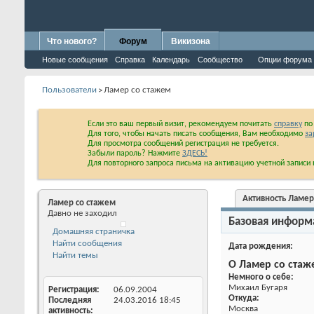
Что нового?
Форум
Викизона
Новые сообщения
Справка
Календарь
Сообщество
Опции форума
Пользователи
Ламер со стажем
>
Если это ваш первый визит, рекомендуем почитать
справку
по 
Для того, чтобы начать писать сообщения, Вам необходимо
за
Для просмотра сообщений регистрация не требуется.
Забыли пароль? Нажмите
ЗДЕСЬ!
Для повторного запроса письма на активацию учетной запис
Активность Ламер
Ламер со стажем
Давно не заходил
Базовая информ
Дата рождения
О Ламер со стаж
Немного о себе:
Михаил Бугаря
Домашняя страничка
Откуда: