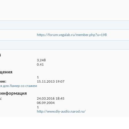
https://forum.vegalab.ru/member.php?u=198
й
3,248
0.41
щения
1
ние
15.11.2013
19:07
я для Ламер со стажем
 информация
ь
24.03.2016
18:45
06.09.2004
1
http://www.diy-audio.narod.ru/