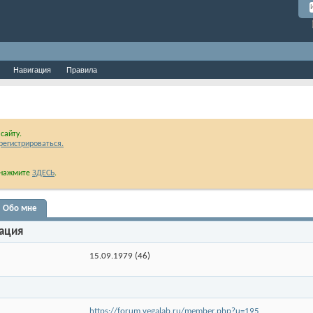
Навигация
Правила
сайту.
регистрироваться.
и нажмите
ЗДЕСЬ
.
Обо мне
ация
15.09.1979 (46)
https://forum.vegalab.ru/member.php?u=195