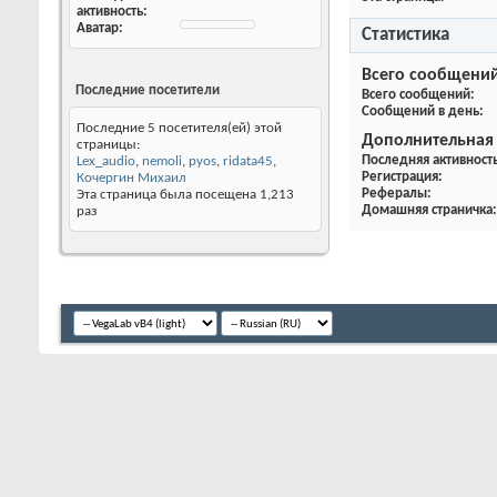
Найти сообщения
Найти темы
Статистика
Всего сообщени
Регистрация
05.09.2004
Всего сообщений
Последняя
07.01.2012
18:44
Сообщений в день
активность
Аватар
Дополнительная
Последняя активност
Регистрация
Последние посетители
Рефералы
Домашняя страничка
Последние 5 посетителя(ей) этой
страницы:
Lex_audio
,
nemoli
,
pyos
,
ridata45
,
Кочергин Михаил
Эта страница была посещена
1,213
раз