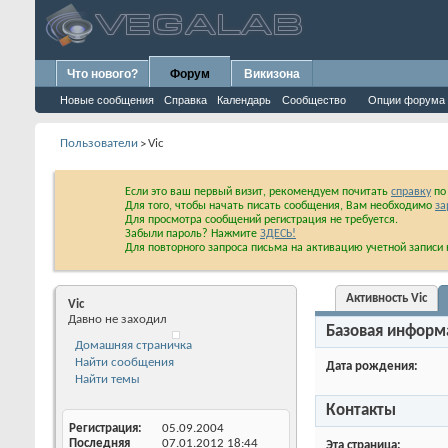
Что нового?
Форум
Викизона
Новые сообщения
Справка
Календарь
Сообщество
Опции форума
Пользователи
Vic
>
Если это ваш первый визит, рекомендуем почитать
справку
по 
Для того, чтобы начать писать сообщения, Вам необходимо
за
Для просмотра сообщений регистрация не требуется.
Забыли пароль? Нажмите
ЗДЕСЬ!
Для повторного запроса письма на активацию учетной запис
Активность Vic
Vic
Давно не заходил
Базовая информ
Дата рождения
Контакты
Домашняя страничка
Эта страница