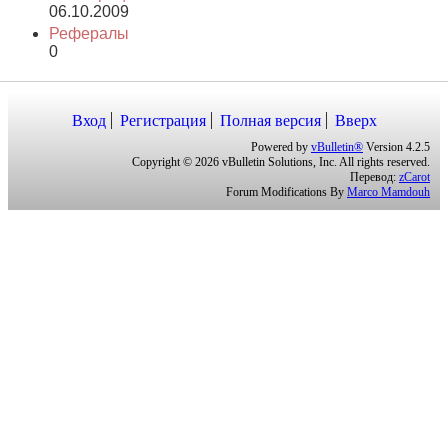
28.01.2023
16:11
Регистрация
06.10.2009
Рефералы
0
Вход
Регистрация
Полная версия
Вверх
Powered by
vBulletin®
Version 4.2.5
Copyright © 2026 vBulletin Solutions, Inc. All rights reserved.
Перевод:
zCarot
Forum Modifications By
Marco Mamdouh