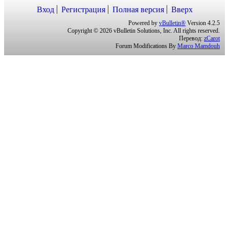
Вход
Регистрация
Полная версия
Вверх
Powered by
vBulletin®
Version 4.2.5
Copyright © 2026 vBulletin Solutions, Inc. All rights reserved.
Перевод:
zCarot
Forum Modifications By
Marco Mamdouh