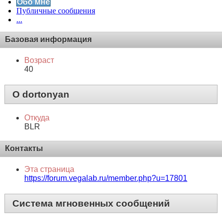
Обо мне
Публичные сообщения
...
Базовая информация
Возраст
40
О dortonyan
Откуда
BLR
Контакты
Эта страница
https://forum.vegalab.ru/member.php?u=17801
Система мгновенных сообщений