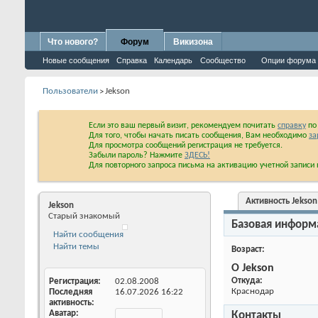
Что нового?
Форум
Викизона
Новые сообщения
Справка
Календарь
Сообщество
Опции форума
Пользователи
Jekson
>
Если это ваш первый визит, рекомендуем почитать
справку
по 
Для того, чтобы начать писать сообщения, Вам необходимо
за
Для просмотра сообщений регистрация не требуется.
Забыли пароль? Нажмите
ЗДЕСЬ!
Для повторного запроса письма на активацию учетной запис
Активность Jekson
Jekson
Старый знакомый
Базовая информ
Найти сообщения
Найти темы
Возраст
О Jekson
Откуда:
Регистрация
02.08.2008
Краснодар
Последняя
16.07.2026
16:22
активность