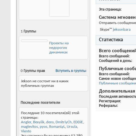
Контакты
Аватар
Эта страница
Система мгнове
Отправить сообщение 
Skype™
jeksonbara
1
Группы
Статистика
Проекты на
недорогих
Всего сообщени
динамиках
Всего сообщений
Сообщений в день
Публичные сооб
0
Группы прав
Вступить в группы
Всего сообщений
Самое новое сообще
Jekson не состоит ни в каких
Публичные сообщения
публичных группах
Дополнительная
Последняя активност
Регистрация
Последние посетители
Рефералы
Последние 10 посетителя(ей) этой
страницы:
Angler
,
Bexyiik
,
dens
,
DmitriyCh
,
EDDiE
,
maglevitos
,
pyos
,
RomanLyL
,
Ursula
,