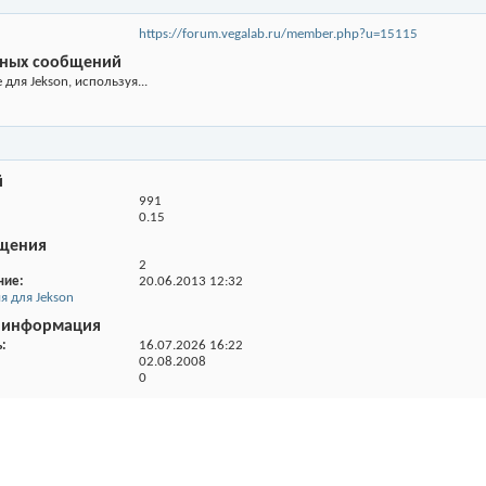
https://forum.vegalab.ru/member.php?u=15115
нных сообщений
для Jekson, используя...
й
991
0.15
щения
2
ние
20.06.2013
12:32
 для Jekson
 информация
ь
16.07.2026
16:22
02.08.2008
0