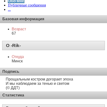
Обо мне
Публичные сообщения
...
Базовая информация
Возраст
67
О -Rik-
Откуда
Минск
Подпись
Прощальным костром догорает эпоха
И мы наблюдаем за тенью и светом
(© ДДТ)
Статистика