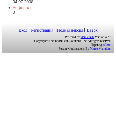
07.08.2026
22:01
Регистрация
04.07.2008
Рефералы
0
Вход
Регистрация
Полная версия
Вверх
Powered by
vBulletin®
Version 4.2.5
Copyright © 2026 vBulletin Solutions, Inc. All rights reserved.
Перевод:
zCarot
Forum Modifications By
Marco Mamdouh