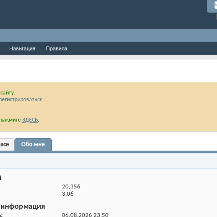
Навигация
Правила
сайту.
регистрироваться.
и нажмите
ЗДЕСЬ
.
ace
Обо мне
й
20,356
3.06
 информация
ь
06.08.2026
23:50