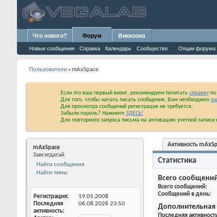
Что нового?
Форум
Викизона
Новые сообщения
Справка
Календарь
Сообщество
Опции форума
Пользователи
mAxSpace
>
Если это ваш первый визит, рекомендуем почитать
справку
по 
Для того, чтобы начать писать сообщения, Вам необходимо
за
Для просмотра сообщений регистрация не требуется.
Забыли пароль? Нажмите
ЗДЕСЬ!
Для повторного запроса письма на активацию учетной запис
Активность mAxSp
mAxSpace
Завсегдатай
Статистика
Найти сообщения
Всего сообщени
Найти темы
Всего сообщений
Сообщений в день
Регистрация
19.05.2008
Дополнительная
Последняя
06.08.2026
23:50
Последняя активност