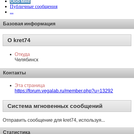
Обо мне
Публичные сообщения
...
Базовая информация
О kret74
Откуда
Челябинск
Контакты
Эта страница
https://forum.vegalab.ru/member.php?u=13292