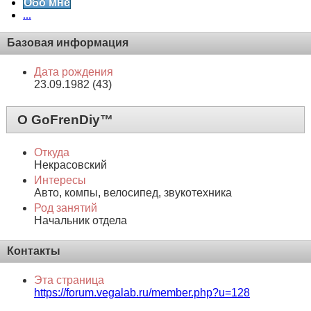
Обо мне
...
Базовая информация
Дата рождения
23.09.1982 (43)
О GoFrenDiy™
Откуда
Некрасовский
Интересы
Авто, компы, велосипед, звукотехника
Род занятий
Начальник отдела
Контакты
Эта страница
https://forum.vegalab.ru/member.php?u=128