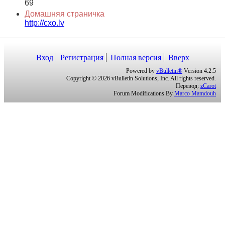
69
Домашняя страничка
http://cxo.lv
Вход
Регистрация
Полная версия
Вверх
Powered by
vBulletin®
Version 4.2.5
Copyright © 2026 vBulletin Solutions, Inc. All rights reserved.
Перевод:
zCarot
Forum Modifications By
Marco Mamdouh