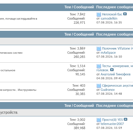
Тем / Сообщений
Последнее сообщен
Тем: 7,842
Неплохой бас
RSS
Сообщений:
от
samodelkin
м, почаще заглядывайте в
лента
226,971
07.08.2026,
16:35
этого
раздела
Тем / Сообщений
Последнее сообщен
Тем: 3,869
Полочник Vifatone i
RSS
Сообщений:
от
mAxSpace
тических систем
лента
260,265
07.08.2026,
16:10
этого
раздела
Тем: 1,514
Тесты, измерения,
RSS
Сообщений:
головок.
 остальное
лента
90,145
от
Анатолий Тимофеев
этого
04.08.2026,
09:45
раздела
Тем: 403
Сферическая акустик
RSS
Сообщений:
от
Gudronov
ие хитрости.. Инструменты
лента
30,365
07.08.2026,
14:48
этого
раздела
Тем / Сообщений
Последнее сообщен
устройств.
Тем: 3,002
Просто(й) YES
RSS
Сообщений:
от
telemaster2007
лента
389,968
07.08.2026,
15:59
этого