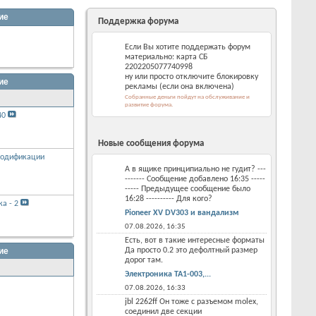
ие
Поддержка форума
Если Вы хотите поддержать форум
материально: карта СБ
2202205077740998
ну или просто отключите блокировку
ие
рекламы (если она включена)
Собранные деньги пойдут на обслуживание и
развитие форума.
40
Новые сообщения форума
 модификации
А в ящике принципиально не гудит? ---
------- Сообщение добавлено 16:35 -----
----- Предыдущее сообщение было
16:28 ---------- Для кого?
а - 2
Pioneer XV DV303 и вандализм
07.08.2026,
16:35
Есть, вот в такие интересные форматы
ие
Да просто 0.2 это дефолтный размер
дорог там.
Электроника ТА1-003,...
07.08.2026,
16:33
jbl 2262ff Он тоже с разъемом molex,
соединил две секции